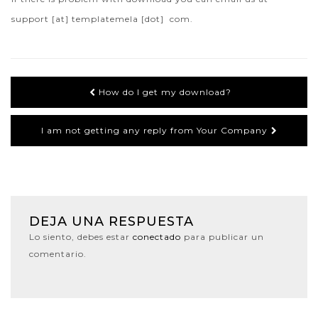
support [at] templatemela [dot] com.
How do I get my download?
I am not getting any reply from Your Company
DEJA UNA RESPUESTA
Lo siento, debes estar
conectado
para publicar un
comentario.